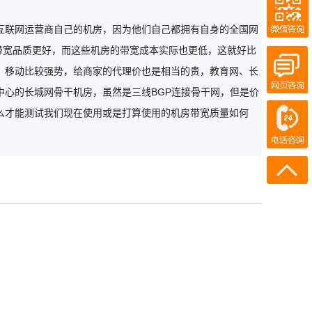
QQ客服
百度商桥
联网运营商自己的机房，因为他们自己都拥有自身的全国网
，带宽品质更好，而这些机房的带宽成本实际也更低，这就好比
、移动比较强势，给商家的代理价也是相当的贵，教育网、长
心的长城网骨干机房，虽然是三线BGP连接骨干网，但是价
在线客服
电话咨询
么才能测试我们现在使用或是打算使用的机房带宽质量如何
400-700-7300
134-3697-3572