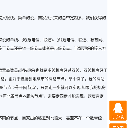
又很快。简单的说，商家从买来的总带宽越多，我们获得的
的单线、双线(电信、联通)、多线(电信、联通、教育网、
的骨干节点还是省一级节点或者是市级节点。当然更好的接入方
营商数量越多越好(也就是多线机房好过双线，双线机房好于
网络，更好于连接到地级市的网络节点。举个例子，我的网站
节点->骨干网节点”，只要走一步就可以实现;如果我的机房
->河北省节点->廊坊节点”，需要走四步才能实现，速度肯定
QQ咨询
同的节点，商家出的钱差别也很大，甚至不在一个数量级，
微信咨询