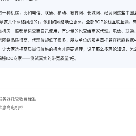
种机房，比如电信、联通、移动、教育网、长城网、经贸网这些中国互
就是这几个网络组成的)，他们的网络地位更高，全部BGP多线互联互通
类机房一般都是运营商自己使用，有少量的也交给商家代理。电信、联通
房网络品质很高，代理价却低了很多，朋友单位的服务器托管在携趣数据中
，让大家选择高质量低价格的机房才是硬道理，说了那么多理论知识，怎
揭秘IDC商家——测试真实的带宽质量”吧。
服务器托管收费标准
优惠高电机柜