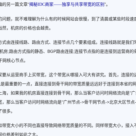
编的另一篇文章“
”。
揭秘IDC商家——独享与共享带宽的区别
题，就不难理解为什么有的时候网站会很慢，到了清晨或某些时段速度
当然，机房的价格也会越贵。
由连接线路、路由方式、连接节点几个要素组成。连接线路就是我们常说
)机房;路由方式指的静态、BGP路由连接;连接节点指的是连接到运营商
干网核心节点。
从运营商手上买带宽，这个带宽从哪接入可大有讲究。首先，连接的运
，也是最重要的一点，直接连接到骨干网的带宽质量远远好于连接到本省的
上海，如果我的机房直接连接到骨干网，那么当客户访问时网络流向是“广州
，那么当客户访问时网络流向是“广州节点->骨干网节点->北京大区节点
了很多。
宽大小的不同也直接导致网络带宽质量的不同。同样带宽大小，接入不
间价格差别如此之大。