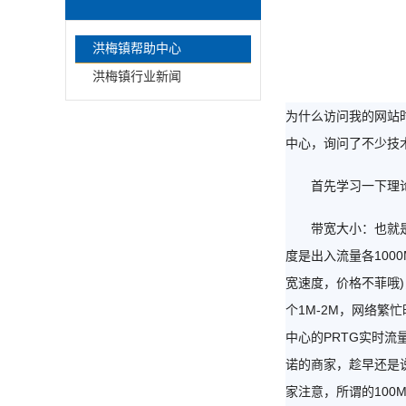
洪梅镇帮助中心
洪梅镇行业新闻
为什么访问我的网站
中心，询问了不少技
首先学习一下理论
带宽大小：也就是我
度是出入流量各100
宽速度，价格不菲哦)
个1M-2M，网络繁
中心的PRTG实时
诺的商家，趁早还是
家注意，所谓的100