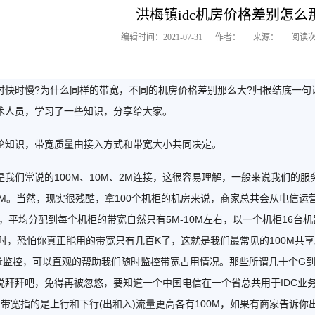
洪梅镇idc机房价格差别怎么
编辑时间：2021-07-31 作者： 来源： 阅读次数：
时快时慢?为什么同样的带宽，不同的机房价格差别那么大?归根结底一句
术人员，学习了一些知识，分享给大家。
知识，带宽质量由接入方式和带宽大小共同决定。
们常说的100M、10M、2M连接，这很容易理解，一般来说我们的服务
0M。当然，现实很残酷，拿100个机柜的机房来说，商家总共会从电信运营商
，平均分配到每个机柜的带宽自然只有5M-10M左右，以一个机柜16
忙时，恐怕你真正能用的带宽只有几百K了，这就是我们最常见的100M
流量监控，可以直观的帮助我们随时监控带宽占用情况。那些所谓几十个G到
说拜拜吧，免得再被忽悠，要知道一个中国电信在一个省总共用于IDC业
M带宽指的是上行和下行(出和入)流量更高各有100M，如果有商家告诉