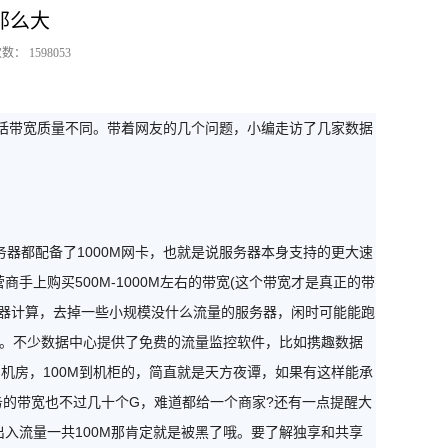
那么大
 1598053
话带宽质量不同。带着网友的几个问题，小编走访了几家数据
器都配备了1000M网卡，也就是说服务器本身支持的更大速
手上购买500M-1000M左右的带宽(这个带宽才是真正的带
台机器计算，去掉一些小规模没什么流量的服务器，闲时可能能跑
共享。不少数据中心提供了免费的流量监控软件，比如携趣数据
机房，100M到机柜的，简直就是天方夜谭，如果有这样能承
务的带宽也不过几十个G，难道都给一个商家?还有一点提醒大
你出入流量一共100M那肯定就是被黑了哦。要了解独享和共享