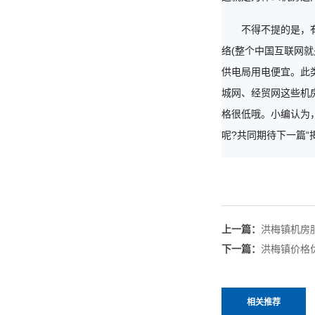
不得不提的是，有一
络(整个中国互联网
供电局用电便宜。此
城网、经贸网这些机
格很低哦。小编认为
呢?共同期待下一篇“
上一篇：
洪梅镇机房
下一篇：
洪梅镇价格
相关推荐