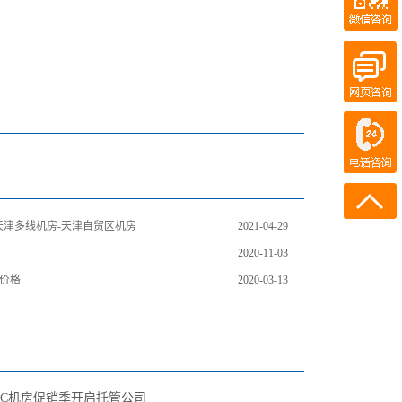
QQ客服
百度商桥
在线客服
电话咨询
400-700-7300
134-3697-3572
-天津多线机房-天津自贸区机房
2021-04-29
2020-11-03
价格
2020-03-13
DC机房促销季开启托管公司